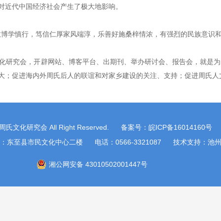
对近代中国经济社会产生了极大地影响。
博学慎行，笃信仁厚家风端淳，乐善好施桑梓情浓，有强烈的民族意识
研究会，开辟网站、博客平台、出期刊、举办研讨会、报告会，就是为
大；促进海内外周氏后人的联谊和对家乡建设的关注、支持；促进周氏人
 东至周氏文化研究会 All Right Reserved. 备案号：
皖ICP备16014160号
：东至县市民文化中心二楼 电话：0566-3321087 技术支持：
池
湘公网安备 43010502001447号