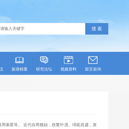
话
族谱精要
研究论坛
视频资料
留言咨询
周泰星等。 近代自周馥始，枝繁叶茂、绵延昌盛，发