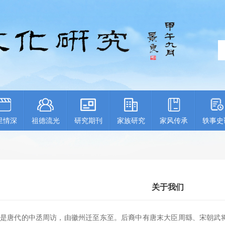
里情深
祖德流光
研究期刊
家族研究
家风传承
轶事史
关于我们
唐代的中丞周访，由徽州迁至东至。后裔中有唐末大臣周繇、宋朝武将