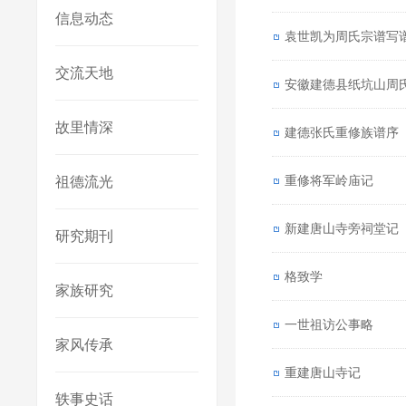
信息动态
袁世凯为周氏宗谱写
交流天地
安徽建德县纸坑山周
故里情深
建德张氏重修族谱序
重修将军岭庙记
祖德流光
新建唐山寺旁祠堂记
研究期刊
格致学
家族研究
一世祖访公事略
家风传承
重建唐山寺记
轶事史话