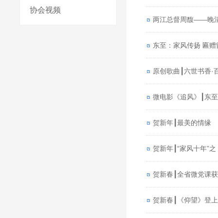
协会视频
两江总督周馥——晚
东至：家风传扬 匾赠
原创歌曲┃六世书香·
微电影《追风》┃东
贺新年┃最美的情缘
贺新年┃“家风十年”
贺新春┃全省微党课
贺新春┃《仰望》登上