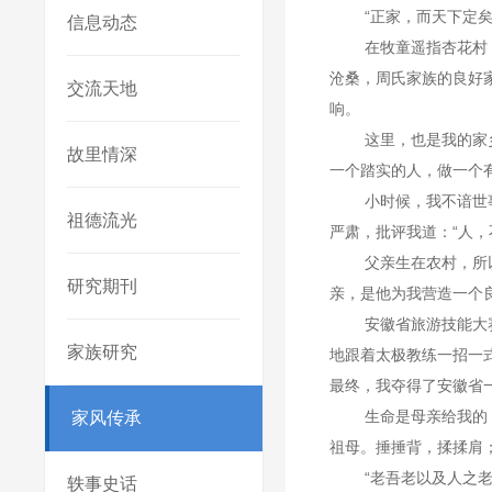
“正家，而天下定
信息动态
在牧童遥指杏花村
沧桑，周氏家族的良好家
交流天地
响。
这里，也是我的家
故里情深
一个踏实的人，做一个
小时候，我不谙世
祖德流光
严肃，批评我道：“人
父亲生在农村，所
研究期刊
亲，是他为我营造一个
安徽省旅游技能大
家族研究
地跟着太极教练一招一
最终，我夺得了安徽省
生命是母亲给我的
家风传承
祖母。捶捶背，揉揉肩
“老吾老以及人之
轶事史话