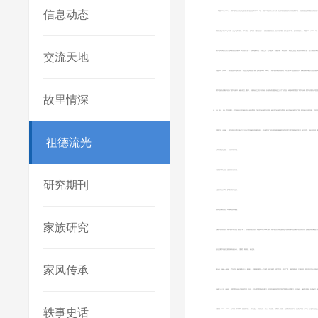
信息动态
民国10年（1921），周学熙将自己在家乡安徽省东至县的田地233.8亩，房屋16间的收入的七成，在梅城敬慈善堂内开办宏毅学舍，敬慈善堂是周学熙于清宣统二年
周馥为家乡办了不少实事（减少屯田税赋、茶叶税收，主导修《建德县志》、捐巨资重修文庙、创研经书院、捐办池州中学、挑河修路等）。民国10年（1921）9
周学熙母亲吴太夫人临终前仍念及家乡，对其后人说：“吾邑地瘠民贫，兵燹之后，生计愈绌，欲图补救，端在教养，此吾之志也。若异日得有寸进，当力谋所以继述之。
交流天地
民国11年（1922），周学熙基本退出政界，实业上逐步退居二线，至民国14年（1925），周学熙辞卸所有职务，专门从事一些捐资办学、植树造林和赈济灾荒
周学熙创办宏毅学舍以“国学为根本，辅以英文、数学、及新知识之切于实用者，以期养成任重致远之人才”为宗旨。体现出周学熙的“中学为体，西学为用”办学思想。
故里情深
元、3元、2元、1元。学舍规定：学生考试分数凡85分以上者为甲等，75分至84分9厘为乙等，65分至74分9厘为丙等，60分至64分9厘为丁等，不及60分
民国27年（1938），原东流县大渡口镇省立工业专门学校被日寇骚扰侵占，部分师生汇集在原至德县梅城宏毅学舍成立省立第四临时中学，3月开学。校长桂丹华
祖德流光
乱离时世故乡思，一纸音书百种悲。
大厦竟辜寒士庇，遗经奈失远孙期。
研究期刊
心援骨肉金难寄，梦绕松楸木已衰。
堪叹老身耐漂泊，琴囊剑匣尚相随。
家族研究
宏毅学舍停办后，周学熙常常为此“殷忧不怿”。抗日战争胜利后，民国35年（1946）秋，周学熙次子周志俊回乡与徐有樵等在宏毅学舍旧址开办“至德县周氏敬慈小
担任宏毅学舍的主要教师有姚永朴、方槃君、陈慎登、疏达等。
家风传承
姚永朴（1861—1939），字仲实，晚号蜕私老人，桐城人，是桐城派最后一位大师。祖父姚莹，清文学家，曾任广西、湖南按察使。父姚浚昌，曾任湖北竹山县知县
光绪二十八年（1902），周学熙创设山东高等学堂，次年，总办周学熙聘他为教习。后被安徽高等学堂监督严复聘为伦理教习，任教6年，编讲义多卷，以授诸生。编定
轶事史话
方槃君（1865—1939)，名守敦，字常季，安徽桐城人，清末进士，民初名儒，诗人、书法家、教育家、画家，任宏毅学舍教习。清戊戌时期（1898)，众多