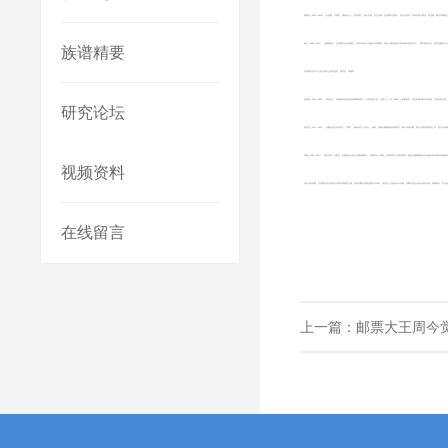
陈慎登（1875—1939），名朝爵，字慎登，湖南长沙人，前清秀才，著名学者、古文学家，任宏毅学舍教习。历任安庆市一中高中国文教员，省立第一师范学校国
疏达（1893—1974），安徽桐城人，任宏毅学舍史地教员，1913年毕业于安徽公学普通科，著有《顾氏读史方舆纪要京省序详注》，新中国成立后，曾任安徽省文
族谱精要
在宏毅学舍学习过的主要学生有刘进贤、谢宗安、李诚等。
刘进贤（1897—1933），革命烈士。安徽省东至县龙泉镇黄荆港村人。出身书香门第。光绪三十一年（1905）入私塾读书，后往秋浦宏毅学舍深造。毕业后到屯溪
研究论坛
谢宗安（1907—1997），安徽省东至县马田人，字钟厂，晚年自号三石道人，磊翁。后师从桐城姚仲实研经学，数十年他从篆、隶及六朝书斋探逆入手，笔法以仰
李诚（1906—1977），原名泽宗，字敬夫，安徽省石台县占大镇南源村人。民国13年（1924）经清末举人王朝忠举荐，受业于桐城派著名学者姚永朴执掌的秋浦
视频资料
历史没有如果，以宏毅学舍当时的办学条件和师资力量，假如宏毅学舍能连续办学20年，培养的人才定会不计其数，宏毅学舍也会成为知名学府。回顾历史，不仅仅
在线留言
上一篇：
邮票大王周今