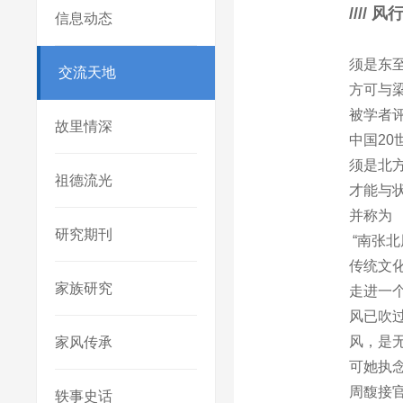
////
风行
信息动态
须是东
交流天地
方可与
被学者
故里情深
中国20
须是北
祖德流光
才能与
并称为
研究期刊
“南张北
传统文
家族研究
走进一
风已吹
风，是
家风传承
可她执
周馥接
轶事史话