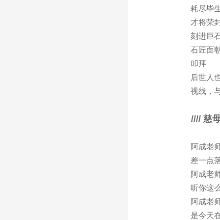
耗尽毕
才将荣
刻进巨
石匠面
叩拜
后世人
视线，与
////
慈
阿成老
差一点
阿成老
听你这
阿成老
是今天