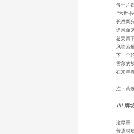
每一片
“六世书
长成周
追风而
总要留
风吹落
下一个
雪藏的
在来年
注：黄
////
牌
这厚重
普通材