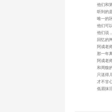
他们和
听到的
唯一的
他们可
他们说
回忆的
阿成老
那一年
阿成老
和周馥
只送得
才不甘
低眉抹