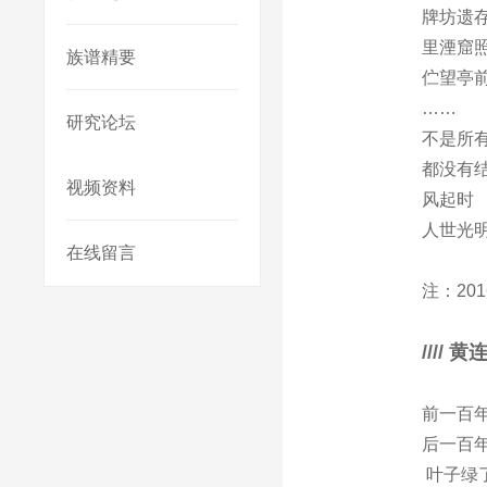
牌坊遗
里湮窟
族谱精要
伫望亭
……
研究论坛
不是所
都没有
视频资料
风起时
人世光
在线留言
注：20
////
黄
前一百
后一百
叶子绿