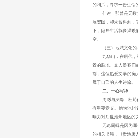
的利爪，寻求一份生命
仕途，那曾是无数
展宏图，却未曾料到，
下，隐居生活就像温暖
空。
（三）地域文化的
九华山，在唐代，
景的胜地。文人墨客们
繇，这位热爱文学的痴
属于自己的人生诗篇。
二、一心写禅
周繇与罗隐、杜荀
有重要意义。他为池州
响力对后世池州地区的
无论周繇是因为哪
的相关书籍，《贵池唐