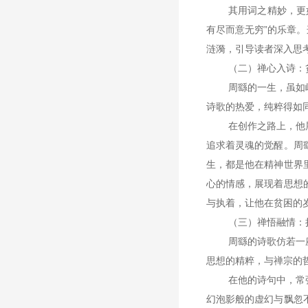
其用词之精妙，更
有尽而意无穷”的乐章
涟漪，引导读者深入思
（二）禅心入诗：
周繇的一生，虽如
诗歌的热爱，纯粹得如
在创作之路上，他
追求着灵魂的觉醒。周
生，都是他在精神世界
心的情感，展现着思想
与执着，让他在贫困的
（三）禅悟融情：
周繇的诗歌仿若一
思想的精粹，与禅宗的
在他的诗句中，常
幻泡影般的虚幻与飘忽