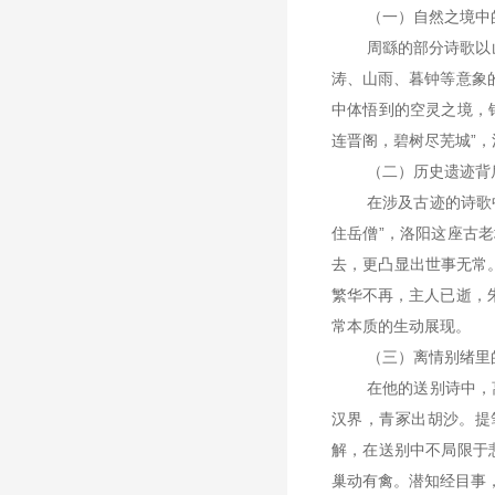
（一）
自然之境中
周繇的部分诗歌以
涛、山雨、暮钟等意象
中体悟到的空灵之境，
连晋阁，碧树尽芜城
”
，
（二）
历史遗迹背
在涉及古迹的诗歌
住岳僧
”
，洛阳这座古老
去，更凸显出世事无常
繁华不再，主人已逝，
常本质的生动展现。
（三）
离情别绪里
在他的
送别诗中
，
汉界，青冢出胡沙。提
解，在送别中不局限于
巢动有禽。潜知经目事