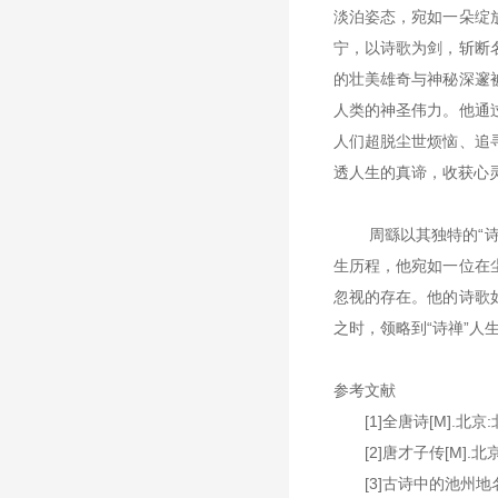
淡泊姿态，宛如一朵绽
宁，以诗歌为剑，斩断
的壮美雄奇与神秘深邃
人类的神圣伟力。他通
人们超脱尘世烦恼、追
透人生的真谛，收获心
周繇以其独特的
“
生历程，他宛如一位在
忽视的存在。他的诗歌
之时，领略到“诗禅”
参考文献
[1]全唐诗[M].北
[2]唐才子传[M].
[3]古诗中的池州地