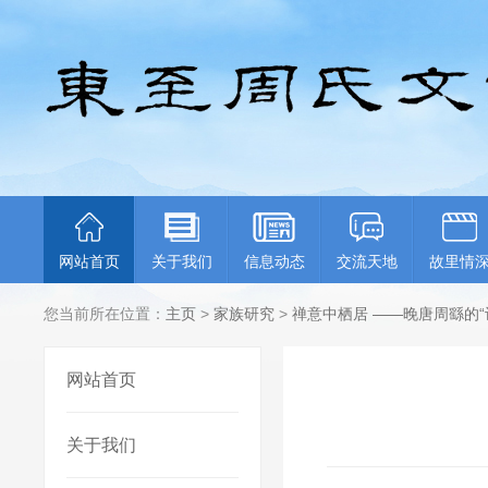
网站首页
关于我们
信息动态
交流天地
故里情
您当前所在位置：
主页
>
家族研究
>
禅意中栖居 ——晚唐周繇的“
网站首页
关于我们