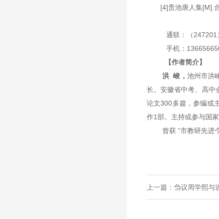
[4]贵池唐人集[M]
通联：（24720
手机：13665665
【作者简介】
洪
峻，
池州市洪
长
。安徽省中考、高中
论文
300多篇，参编
作1部。
主持或参与国家
曾获
“市教研先进
上一篇：
刍议周学熙与