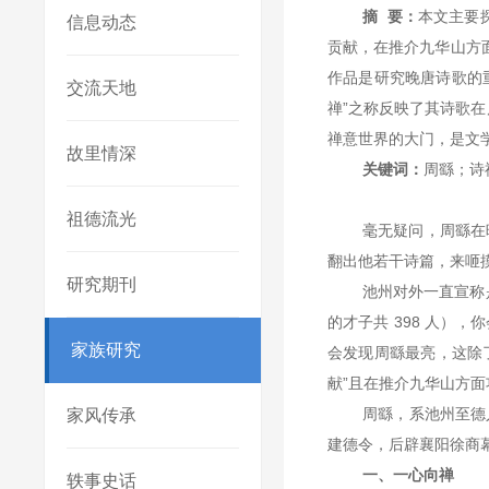
摘
要：
本文主要
信息动态
贡献，在推介九华山方
作品是研究晚唐诗歌的
交流天地
禅”之称反映了其诗歌
禅意世界的大门，是文
故里情深
关键词：
周繇；诗
祖德流光
毫无疑问，周繇在
翻出他若干诗篇，来咂
研究期刊
池州对外一直宣称
的才子共
398
人），你
家族研究
会发现周繇最亮，这除了
献”且在推介九华山方面
周繇，系池州至德
家风传承
建德令，后辟襄阳徐商
一、一心向禅
轶事史话