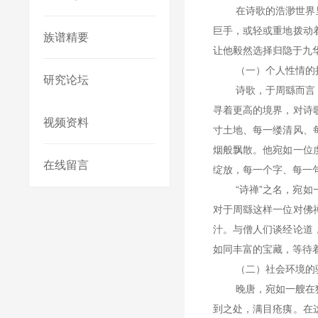
在诗歌的浩渺世界
巨手，或轻或重地拨动
族谱精要
让他毅然选择归隐于九
（一）个人性情的
研究论坛
诗歌，于周繇而言
寻着更高的境界，对诗
视频资料
寸土地、每一缕清风、
烟般飘散。他宛如一位
在线留言
绽放，每一个字、每一
“诗禅”之名，宛
对于周繇这样一位对佛
汁。与僧人们谈经论道
如同丰富的宝藏，等待
（二）社会环境的
晚唐，宛如一艘在
到之处，满目疮痍。在