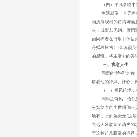
（四）
平凡事物中
生活就像一首无声
物所展现出的诗情与画
火，成聚却无烟。微雨
如同禅者在日常中体悟
丹赠段柯古》
“
金蕊霞英
的感慨，将生活中的美
三、禅意人生
周繇的
“诗禅”之
请看他的禅风、禅心、
（一）禅风绘境：
周繇之诗风，恰似
纷繁复杂的尘世瞬间带
地有，水到远天无”这
向远天延展直至消失的
于这种超凡脱俗的境界