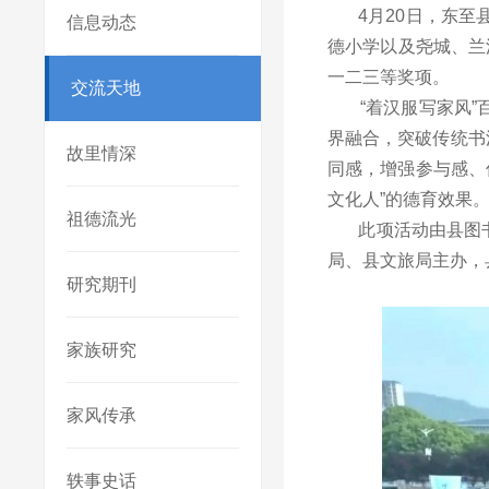
4
月
20
日，东至
信息动态
德小学以及尧城、兰
一二三等奖项。
交流天地
“着汉服写家风
界融合，突破传统书
故里情深
同感，增强参与感、仪
文化人”的德育效果
祖德流光
此项活动由县图
局、县文旅局主办，
研究期刊
家族研究
家风传承
轶事史话