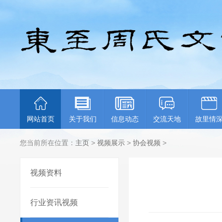
网站首页
关于我们
信息动态
交流天地
故里情
您当前所在位置：
主页
>
视频展示
>
协会视频
>
视频资料
行业资讯视频