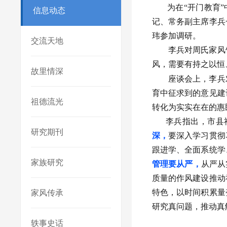
为在
“开门教育
信息动态
记、常务副主席李兵
玮参加调研。
交流天地
李兵对
周氏家风
风，需要有持之以恒
故里情深
座谈会上，李兵对
育中征求到的意见建
祖德流光
转化为实实在在的惠
李兵指出，
市县
研究期刊
深，
要
深入学习贯彻
跟进学、全面系统学
家族研究
管理要从严，
从严从
质量的作风建设推动
特色，以时间积累量
家风传承
研究真问题，推动真
轶事史话