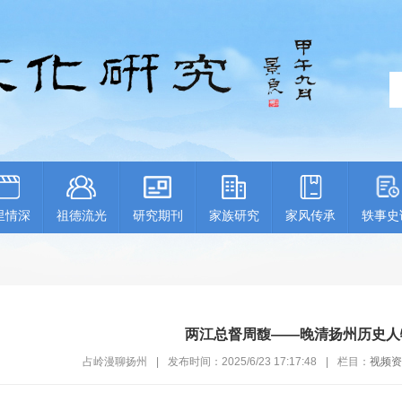
里情深
祖德流光
研究期刊
家族研究
家风传承
轶事史
两江总督周馥——晚清扬州历史人
占岭漫聊扬州
|
发布时间：2025/6/23 17:17:48
|
栏目：
视频资